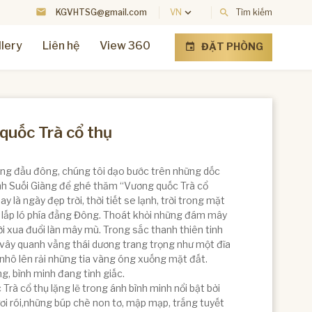
mail
keyboard_arrow_down
KGVHTSG@gmail.com
VN
search
Tìm kiếm
llery
Liên hệ
View 360
ĐẶT PHÒNG
event
quốc Trà cổ thụ
ng đầu đông, chúng tôi dạo bước trên những dốc
nh Suối Giàng để ghé thăm “Vương quốc Trà cổ
y là ngày đẹp trời, thời tiết se lạnh, trời trong mặt
u lấp ló phía đằng Đông. Thoát khỏi những đám mây
ời xua đuổi làn mây mù. Trong sắc thanh thiên tinh
 vây quanh vầng thái dương trang trọng như một đĩa
 nhô lên rải những tia vàng óng xuống mặt đất.
g, bình minh đang tỉnh giấc.
Trà cổ thụ lặng lẽ trong ánh bình minh nổi bật bởi
ơi rói,những búp chè non tơ, mập mạp, trắng tuyết