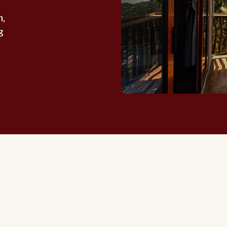
bên hiên nh
chè, thả và
n,
lợp bằng n
g
giăng. Có t
cao nhất nh
xếp vào bậc 
Vương quốc 
người con S
nhất, dáng 
về xuôi. Gi
cho con đi 
tiên bị rẻ r
người con Su
bao đêm ngà
Sau nhiều n
bản, anh qu
đặc sản quê
tiên, ông b
trở thành c
chính là cá
Giàng, tạo 
thu nhập ch