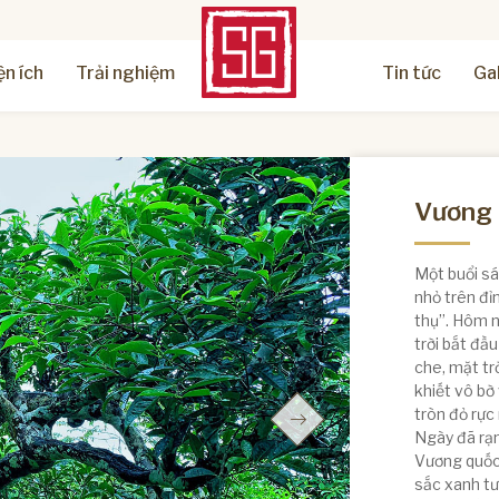
ện ích
Trải nghiệm
Tin tức
Ga
Vương 
Một buổi sá
nhỏ trên đỉ
thụ”. Hôm na
trời bắt đầ
che, mặt tr
khiết vô bờ
tròn đỏ rực
Ngày đã rạn
Vương quốc 
sắc xanh tư