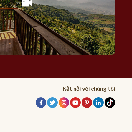
à. Chỉ cần với tay qua ô cửa là có thể bứt được nắm
o nồi nước thơm ngát mỗi bình minh trong căn nhà
hững mảnh gỗ pơ mu, bốn mùa mây phủ sương
hể nói những gốc Trà ở “vương quốc” này có số tuổi
ì ở đỉnh Suối Giàng này, nếu nói không ngoa có thể
“Trà tiền bối”. “
Trà cổ thụ” ra đời từ một nỗi niềm trắc ẩn của
uối Giàng khi nhìn những cây trà cổ thụ xum xuê
vẻ thâm nghiêm u sần nhất cứ bị bứng cả bầu chạy
á búp chè thu hái cả năm chả đủ tiền đóng học phí
học. Không thể để cho giống trà quý hiếm của tổ
úng, mất giá trên thị trường. Giàng A Đằng, một
ối Giàng, lại ở cương vị lãnh đạo của xã, trăn trở
y để tìm hướng đi cho trà Shan Tuyết Suối Giang.
gày suy nghĩ bàn bạc với vợ con và bà con thôn
Kết nối với chúng tôi
yết định phải bằng mọi cách để làm sống lại thứ trà
 hương. Đồng thời lấy lại uy tín của giống chè tổ
à để lại, cũng là để cây chè Shan tuyết Suối Giàng
ây xóa đói, giảm nghèo cho bà con dân bản. Đây
ch bảo vệ vùng chè, bảo vệ danh tiếng chè Suối
sức hút người du lịch đến với vùng chè, tăng nguồn
o bà con.