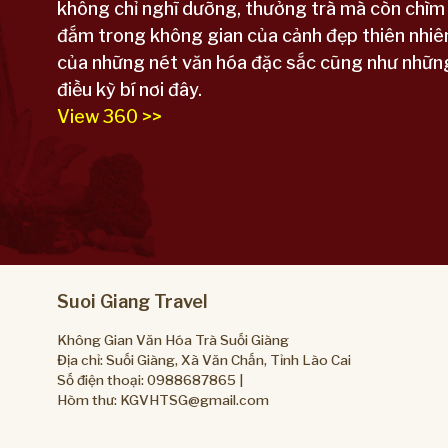
không chỉ nghĩ dưỡng, thưởng trà mà còn chìm
đắm trong không gian của cảnh đẹp thiên nhiê
của những nét văn hóa đặc sắc cũng như nhữn
điều kỳ bí nơi đây.
View 360 >>
Suoi Giang Travel
Không Gian Văn Hóa Trà Suối Giàng
Địa chỉ: Suối Giàng, Xã Văn Chấn, Tỉnh Lào Cai
Số điện thoại:
0988687865
|
Hòm thư:
KGVHTSG@gmail.com