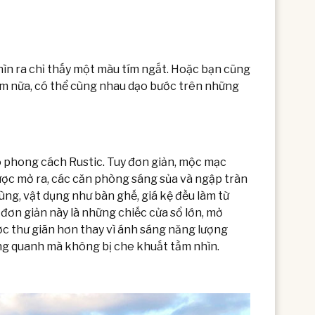
ìn ra chỉ thấy một màu tím ngắt. Hoặc bạn cũng
êm nữa, có thể cùng nhau dạo bước trên những
 phong cách Rustic. Tuy đơn giản, mộc mạc
ược mở ra, các căn phòng sáng sủa và ngập tràn
ùng, vật dụng như bàn ghế, giá kệ đều làm từ
kế đơn giản này là những chiếc cửa sổ lớn, mở
ược thư giãn hơn thay vì ánh sáng năng lượng
ung quanh mà không bị che khuất tầm nhìn.