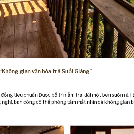
 “Không gian văn hóa trà Suối Giàng”
đồng tiêu chuẩn Được bố trí nằm trải dài một bên sườn núi.
g nghỉ, ban công có thể phóng tầm mắt nhìn cả không gian b