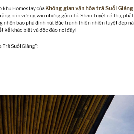
Không gian văn hóa trà Suối Giàng
ho khu Homestay của
 trắng nõn vương vào những gốc chè Shan Tuyết cổ thụ, phấ
 nhện bao phủ đỉnh núi. Bức tranh thiên nhiên tuyệt đẹp nà
t kế khác biệt và độc đáo nơi đây!
 Trà Suối Giàng”: