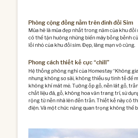
Phòng cộng đồng nằm trên đỉnh đồi Sim
Mùa hè là mùa đẹp nhất trong năm của khu đồi 
có thể tận hưởng những biển mây bồng bềnh cũn
lối nhỏ của khu đồi sim. Đẹp, lãng mạn vô cùng.
Phong cách thiết kế cực “chill”
Hệ thống phòng nghỉ của Homestay “Không gian
nhưng không sơ sài, không thiếu sự tinh tế để 
không khí mát mẻ. Tường ốp gỗ, nền lát gỗ, trần
chất liệu đá, gỗ, không hoa văn trang trí, sử dụn
rộng từ nền nhà lên đến trần. Thiết kế này có t
điện. Và một chức năng quan trọng không thể b