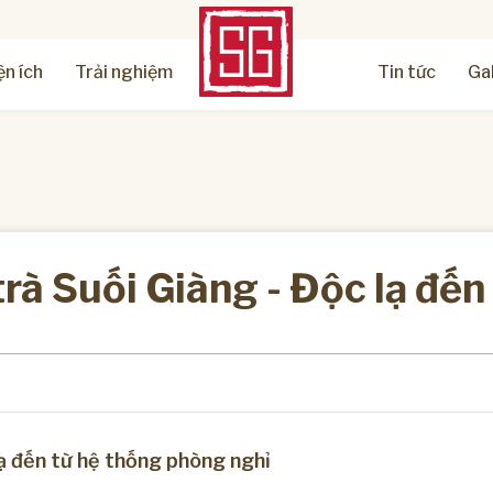
ện ích
Trải nghiệm
Tin tức
Ga
rà Suối Giàng - Độc lạ đến
lạ đến từ hệ thống phòng nghỉ