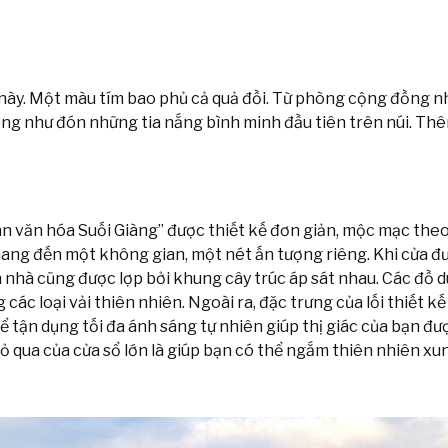
này. Một màu tím bao phủ cả quả đồi. Từ phòng cộng đồng nh
g như đón những tia nắng bình minh đầu tiên trên núi. Th
 văn hóa Suối Giàng” được thiết kế đơn giản, mộc mạc theo
mang đến một không gian, một nét ấn tượng riêng. Khi cửa đ
 nhà cũng được lợp bởi khung cây trúc áp sát nhau. Các đồ d
g các loại vải thiên nhiên. Ngoài ra, đặc trưng của lối thiết 
hể tận dụng tối đa ánh sáng tự nhiên giúp thị giác của bạn đ
ỏ qua của cửa sổ lớn là giúp bạn có thể ngắm thiên nhiên x