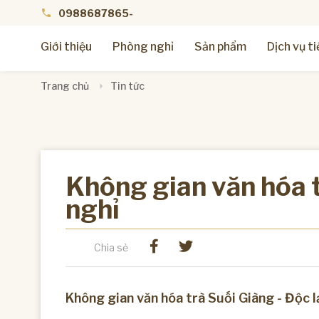
phone
0988687865
-
Giới thiệu
Phòng nghỉ
Sản phẩm
Dịch vụ ti
Trang chủ
Tin tức
Không gian văn hóa t
nghỉ
Chia sẻ
Không gian văn hóa trà Suối Giàng - Độc 